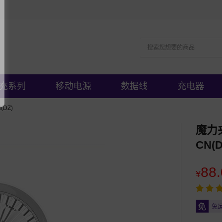
充系列
移动电源
数据线
充电器
DZ)
魔力
CN(D
88.
¥
免