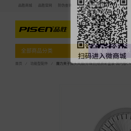
品胜商城
品胜官网
防伪查询
全部商品分类
首页
快
首页
⁄
功能型配件
⁄
魔力夹子摇头风扇(珍珠白)纸质彩盒装-国内版CN(