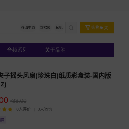
购物车(
0
)
移动电源
数据线
耳机
音频系列
关于品胜
夹子摇头风扇(珍珠白)纸质彩盒装-国内版
Z)
00
88.00
¥
0人评价
|
0人咨询
运费